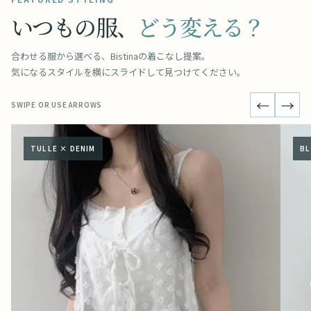
いつもの服、
どう変える？
合わせる服から選べる、Bistinaの着こなし提案。
気になるスタイルを横にスライドして見つけてください。
←
→
SWIPE OR USE ARROWS
TULLE × DENIM
BL