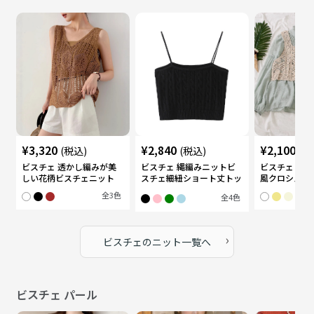
¥
3,320
¥
2,840
¥
2,100
(税込)
(税込)
(税
ビスチェ 透かし編みが美
ビスチェ 縄編みニットビ
ビスチェ 透
しい花柄ビスチェニット
スチェ細紐ショート丈トッ
風クロシェビ
プス
全
3
色
全
4
色
›
ビスチェ
の
ニット
一覧へ
ビスチェ パール