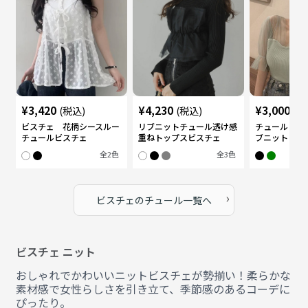
¥
3,420
¥
4,230
¥
3,000
(税込)
(税込)
(税
ビスチェ 花柄シースルー
リブニットチュール透け感
チュール 透
チュールビスチェ
重ねトップスビスチェ
ブニット ビス
全
2
色
全
3
色
›
ビスチェ
の
チュール
一覧へ
ビスチェ ニット
おしゃれでかわいいニットビスチェが勢揃い！柔らかな
素材感で女性らしさを引き立て、季節感のあるコーデに
ぴったり。