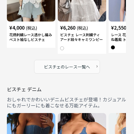
¥
4,000
¥
6,260
¥
2,550
(税込)
(税込)
(税
花柄刺繍レース透かし編み
ビスチェ レース刺繍ティ
レース 花柄
ベスト袖なしビスチェ
アード段々キャミワンピー
ね着風 トップ
ス
›
ビスチェ
の
レース
一覧へ
ビスチェ デニム
おしゃれでかわいいデニムビスチェが登場！カジュアル
にもガーリーにも着こなせる万能アイテム。