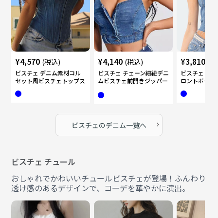
¥
4,570
¥
4,140
¥
3,810
(税込)
(税込)
(税
ビスチェ デニム素材コル
ビスチェ チェーン細紐デニ
ビスチェ デ
セット風ビスチェトップス
ムビスチェ前開きジッパー
ロントボタン
付き
›
ビスチェ
の
デニム
一覧へ
ビスチェ チュール
おしゃれでかわいいチュールビスチェが登場！ふんわり
透け感のあるデザインで、コーデを華やかに演出。