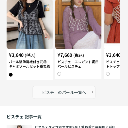
¥
3,640
¥
7,660
¥
3,640
(税込)
(税込)
(税
パール装飾肩紐付き花柄
ビスチェ エレガント網目
ビスチェ パ
キャミソールセット重ね着
パールビスチェ
トトップス
風ビスチェ
›
ビスチェ
の
パール
一覧へ
ビスチェ
記事一覧
ビスチェタイプおすすめ5選！重ね着で華奢見えが叶