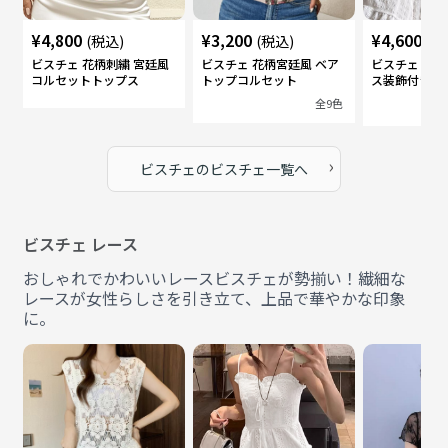
¥
4,800
¥
3,200
¥
4,600
(税込)
(税込)
(税
ビスチェ 花柄刺繍 宮廷風
ビスチェ 花柄宮廷風 ベア
ビスチェ 宮廷
コルセットトップス
トップコルセット
ス装飾付きコ
プス
全
9
色
›
ビスチェ
の
ビスチェ
一覧へ
ビスチェ レース
おしゃれでかわいいレースビスチェが勢揃い！繊細な
レースが女性らしさを引き立て、上品で華やかな印象
に。