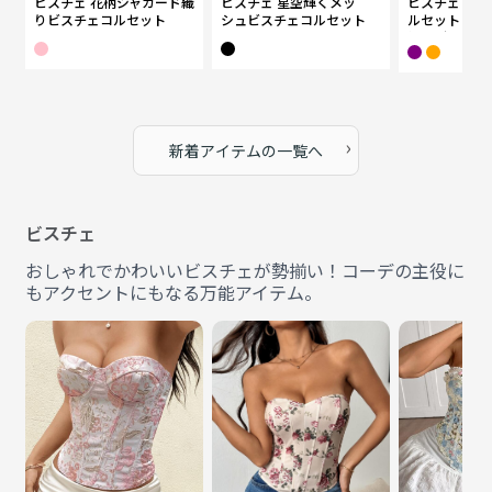
ビスチェ 花柄ジャカード織
ビスチェ 星空輝くメッ
ビスチェ 花
りビスチェコルセット
シュビスチェコルセット
ルセット ボ
総柄デザイン
›
新着アイテムの一覧へ
ビスチェ
おしゃれでかわいいビスチェが勢揃い！コーデの主役に
もアクセントにもなる万能アイテム。