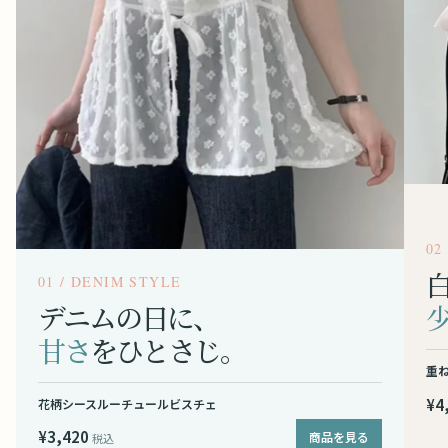
02
01 / DENIM STYLE
デニムの日に、
甘さ
をひとさじ。
重
¥4
花柄シースルーチュールビスチェ
¥3,420
商品を見る
税込