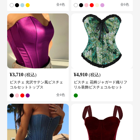
全
4
色
全
6
色
¥
3,710
¥
4,910
(税込)
(税込)
ビスチェ 光沢サテン風ビスチェ
ビスチェ 花柄ジャガード織りフ
コルセットトップス
リル装飾ビスチェコルセット
全
4
色