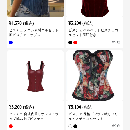
¥
4,570
¥
5,200
(税込)
(税込)
ビスチェ デニム素材コルセット
ビスチェ ベルベットビスチェコ
風ビスチェトップス
ルセット肩紐付き
全
2
色
¥
5,200
¥
5,100
(税込)
(税込)
ビスチェ 合成皮革リボンストラ
ビスチェ 花柄ゴブラン織りフリ
ップ編み上げビスチェ
ルビスチェコルセット
全
2
色