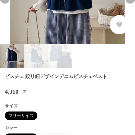
Previous slide
Nex
ビスチェ 絞り紐デザインデニムビスチェベスト
4,310
円
サイズ
フリーサイズ
カラー