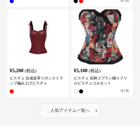
全
2
色
¥
5,200
¥
5,100
(税込)
(税込)
ビスチェ 合成皮革リボンストラ
ビスチェ 花柄ゴブラン織りフリ
ップ編み上げビスチェ
ルビスチェコルセット
全
2
色
›
人気アイテム一覧へ