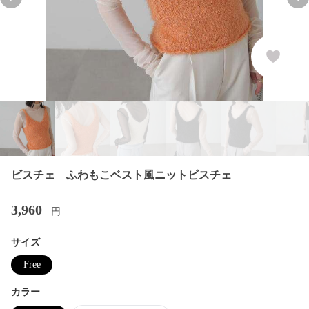
Previous slide
Nex
ビスチェ ふわもこベスト風ニットビスチェ
3,960
円
サイズ
Free
カラー