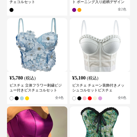
チェコルセット
ト ボーニング入り総柄デザイン
全
2
色
¥
5,780
¥
5,100
(税込)
(税込)
ビスチェ 立体フラワー刺繍ビジ
ビスチェ チェーン装飾付きメッ
ュー付きビスチェコルセット
シュコルセットビスチェ
全
4
色
全
6
色