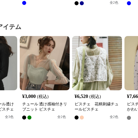
全
2
色
アイテム
¥
3,000
¥
6,520
¥
7,6
(税込)
(税込)
ール透け
チュール 透け感袖付きリ
ビスチェ 花柄刺繍チュ
ビス
ビスチェ
ブニット ビスチェ
ールビスチェ
かわ
ビス
全
3
色
全
2
色
全
2
色