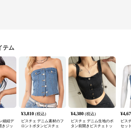
イテム
¥
3,810
¥
4,380
¥
4,6
(税込)
(税込)
ン細紐デ
ビスチェ デニム素材のフ
ビスチェ デニム生地のボ
ビス
開きジッ
ロントボタンビスチェ
タン前開きビスチェトッ
セッ
プス
ス