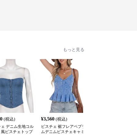
もっと見る
70
¥
3,560
¥
2,590
(税込)
(税込)
(税込)
チェ デニム生地コル
ビスチェ 裾フレアペプラ
ビスチェ 立体縫製カッ
ト風ビスチェトップ
ムデニムビスチェキャミ
付きビスチェデニムトッ
ソール
プス