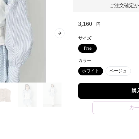
ご注文確定か
3,160
円
Next slide
サイズ
Free
カラー
ホワイト
ベージュ
購
カー