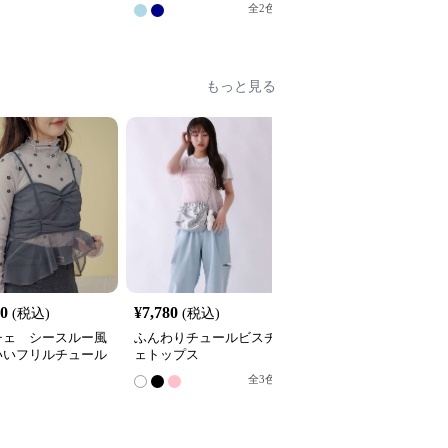
全
2
色
全
3
色
もっと見る
60
¥
7,780
¥
4,000
(税込)
(税込)
(税込)
チェ シースルー風
ふんわりチュールビスチ
チュールビスチェ重ね着
いいフリルチュール
ェトップス
風トップス
チェ
全
3
色
全
2
色