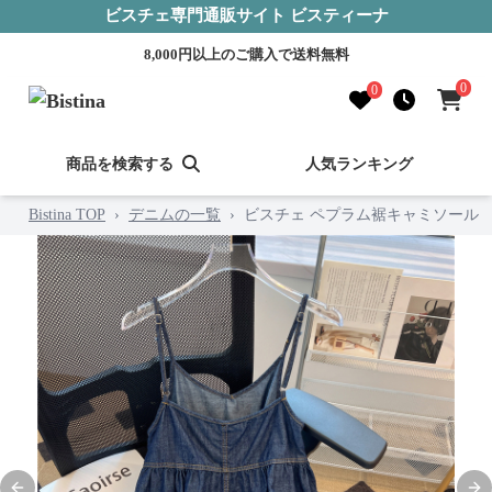
ビスチェ専門通販サイト ビスティーナ
8,000円以上のご購入で送料無料
0
0
商品を検索する
人気ランキング
Bistina TOP
›
デニムの一覧
›
ビスチェ ペプラム裾キャミソール