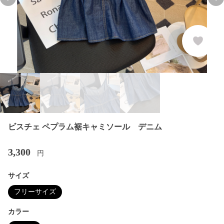
Previous slide
Nex
ビスチェ ペプラム裾キャミソール デニム
3,300
円
サイズ
フリーサイズ
カラー