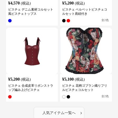
¥
4,570
¥
5,200
(税込)
(税込)
ビスチェ デニム素材コルセット
ビスチェ ベルベットビスチェコ
風ビスチェトップス
ルセット肩紐付き
全
2
色
¥
5,200
¥
5,100
(税込)
(税込)
ビスチェ 合成皮革リボンストラ
ビスチェ 花柄ゴブラン織りフリ
ップ編み上げビスチェ
ルビスチェコルセット
全
2
色
›
人気アイテム一覧へ