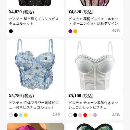
¥
4,820
¥
4,820
(税込)
(税込)
ビスチェ 星空輝くメッシュビス
ビスチェ 花柄ビスチェコルセッ
チェコルセット
ト ボーニング入り総柄デザイン
全
2
色
¥
5,780
¥
5,100
(税込)
(税込)
ビスチェ 立体フラワー刺繍ビジ
ビスチェ チェーン装飾付きメッ
ュー付きビスチェコルセット
シュコルセットビスチェ
全
4
色
全
6
色