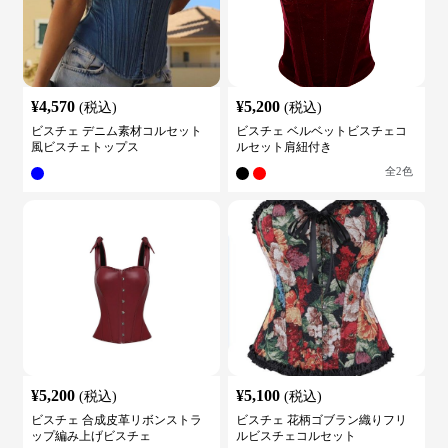
¥
4,570
¥
5,200
(税込)
(税込)
ビスチェ デニム素材コルセット
ビスチェ ベルベットビスチェコ
風ビスチェトップス
ルセット肩紐付き
全
2
色
¥
5,200
¥
5,100
(税込)
(税込)
ビスチェ 合成皮革リボンストラ
ビスチェ 花柄ゴブラン織りフリ
ップ編み上げビスチェ
ルビスチェコルセット