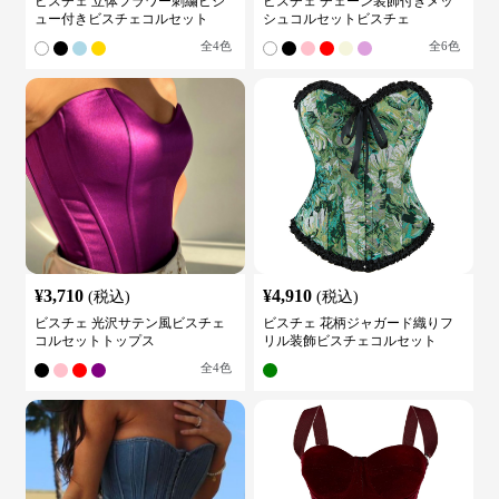
ビスチェ 立体フラワー刺繍ビジ
ビスチェ チェーン装飾付きメッ
ュー付きビスチェコルセット
シュコルセットビスチェ
全
4
色
全
6
色
¥
3,710
¥
4,910
(税込)
(税込)
ビスチェ 光沢サテン風ビスチェ
ビスチェ 花柄ジャガード織りフ
コルセットトップス
リル装飾ビスチェコルセット
全
4
色