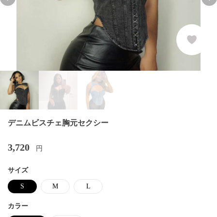
Previous slide
Nex
デニムビスチェ胸元セクシー
3,720
円
サイズ
S
M
L
カラー