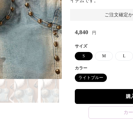
イテムです。
ご注文確定か
4,840
円
Next slide
サイズ
S
M
L
カラー
ライトブルー
購
カー