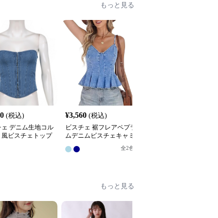
もっと見る
70
¥
3,560
¥
2,590
(税込)
(税込)
(税込)
チェ デニム生地コル
ビスチェ 裾フレアペプラ
ビスチェ 立体縫製カッ
ト風ビスチェトップ
ムデニムビスチェキャミ
付きビスチェデニムトッ
ソール
プス
全
2
色
全
3
色
もっと見る