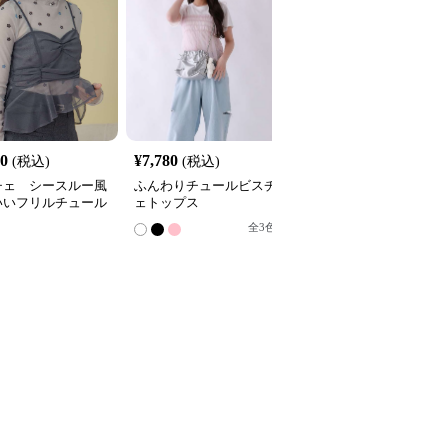
60
¥
7,780
¥
4,000
(税込)
(税込)
(税込)
チェ シースルー風
ふんわりチュールビスチ
チュールビスチェ重ね着
いいフリルチュール
ェトップス
風トップス
チェ
全
3
色
全
2
色