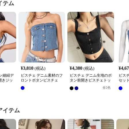
イテム
¥
3,810
¥
4,380
¥
4,6
(税込)
(税込)
ン細紐デ
ビスチェ デニム素材のフ
ビスチェ デニム生地のボ
ビス
開きジッ
ロントボタンビスチェ
タン前開きビスチェトッ
セッ
プス
ス
全
2
色
アイテム