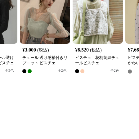
¥
3,000
¥
6,520
¥
7,6
(税込)
(税込)
ール透け
チュール 透け感袖付きリ
ビスチェ 花柄刺繍チュ
ビス
ビスチェ
ブニット ビスチェ
ールビスチェ
かわ
ビス
全
3
色
全
2
色
全
2
色