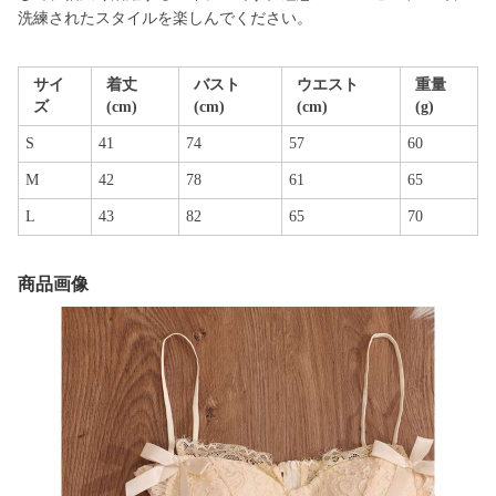
洗練されたスタイルを楽しんでください。
サイ
着丈
バスト
ウエスト
重量
ズ
(cm)
(cm)
(cm)
(g)
S
41
74
57
60
M
42
78
61
65
L
43
82
65
70
商品画像