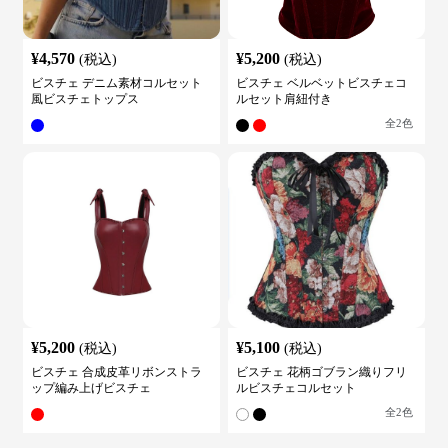
¥
4,570
¥
5,200
(税込)
(税込)
ビスチェ デニム素材コルセット
ビスチェ ベルベットビスチェコ
風ビスチェトップス
ルセット肩紐付き
全
2
色
¥
5,200
¥
5,100
(税込)
(税込)
ビスチェ 合成皮革リボンストラ
ビスチェ 花柄ゴブラン織りフリ
ップ編み上げビスチェ
ルビスチェコルセット
全
2
色