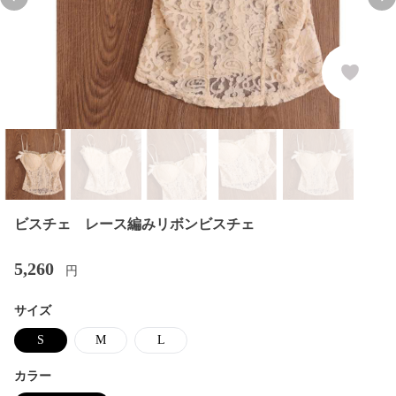
Previous slide
Nex
ビスチェ レース編みリボンビスチェ
5,260
円
サイズ
S
M
L
カラー