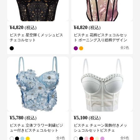
¥
4,820
¥
4,820
(税込)
(税込)
ビスチェ 星空輝くメッシュビス
ビスチェ 花柄ビスチェコルセッ
チェコルセット
ト ボーニング入り総柄デザイン
全
2
色
¥
5,780
¥
5,100
(税込)
(税込)
ビスチェ 立体フラワー刺繍ビジ
ビスチェ チェーン装飾付きメッ
ュー付きビスチェコルセット
シュコルセットビスチェ
全
4
色
全
6
色