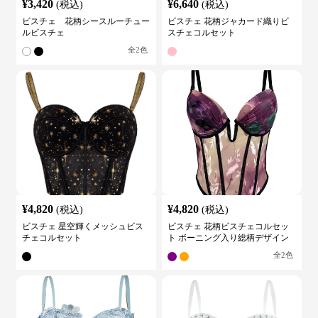
¥
3,420
¥
6,640
(税込)
(税込)
ビスチェ 花柄シースルーチュー
ビスチェ 花柄ジャカード織りビ
ルビスチェ
スチェコルセット
全
2
色
¥
4,820
¥
4,820
(税込)
(税込)
ビスチェ 星空輝くメッシュビス
ビスチェ 花柄ビスチェコルセッ
チェコルセット
ト ボーニング入り総柄デザイン
全
2
色