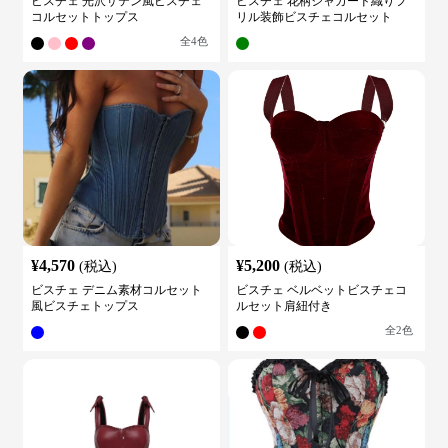
ビスチェ 光沢サテン風ビスチェ
ビスチェ 花柄ジャガード織りフ
コルセットトップス
リル装飾ビスチェコルセット
全
4
色
¥
4,570
¥
5,200
(税込)
(税込)
ビスチェ デニム素材コルセット
ビスチェ ベルベットビスチェコ
風ビスチェトップス
ルセット肩紐付き
全
2
色