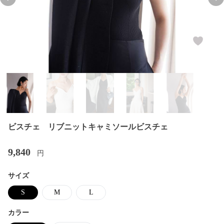
Previous slide
Nex
ビスチェ リブニットキャミソールビスチェ
9,840
円
サイズ
S
M
L
カラー