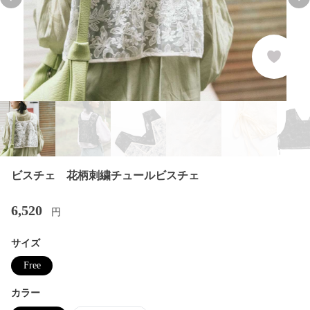
Previous slide
Nex
ビスチェ 花柄刺繍チュールビスチェ
6,520
円
サイズ
Free
カラー