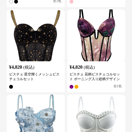
全
2
色
¥
4,820
¥
4,820
(税込)
(税込)
ビスチェ 星空輝くメッシュビス
ビスチェ 花柄ビスチェコルセッ
チェコルセット
ト ボーニング入り総柄デザイン
全
2
色