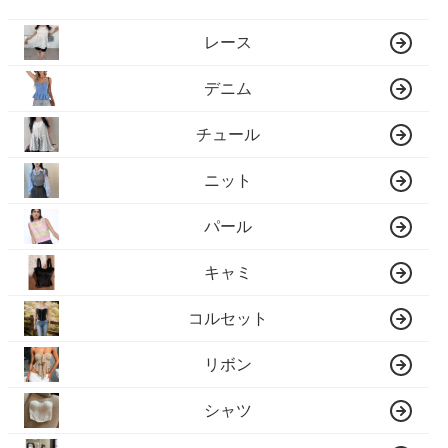
レース
デニム
チュール
ニット
パール
キャミ
コルセット
リボン
シャツ