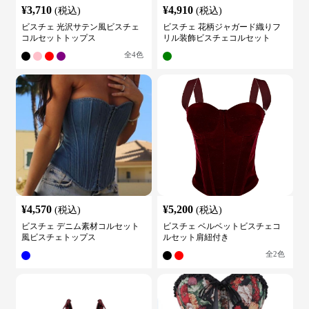
¥
3,710
¥
4,910
(税込)
(税込)
ビスチェ 光沢サテン風ビスチェ
ビスチェ 花柄ジャガード織りフ
コルセットトップス
リル装飾ビスチェコルセット
全
4
色
¥
4,570
¥
5,200
(税込)
(税込)
ビスチェ デニム素材コルセット
ビスチェ ベルベットビスチェコ
風ビスチェトップス
ルセット肩紐付き
全
2
色