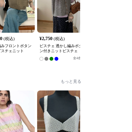
80
¥
2,750
¥
4,740
(税込)
(税込)
(税込)
編みフロントボタン
ビスチェ 透かし編みボタ
ビスチェ 透かし編みボ
ビスチェニット
ン付きニットビスチェ
ン留めニットビスチェ
全
4
色
全
2
色
もっと見る