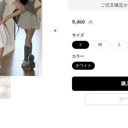
ご注文確定か
9,460
円
Next slide
サイズ
S
M
L
カラー
ホワイト
購
カー