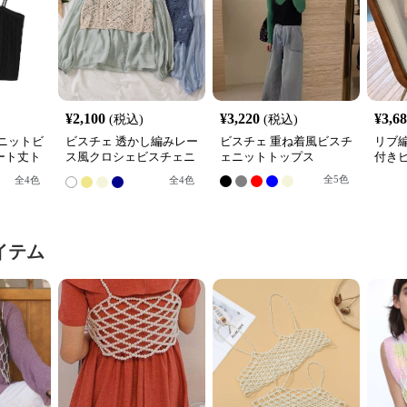
¥
2,100
¥
3,220
¥
3,6
(税込)
(税込)
ニットビ
ビスチェ 透かし編みレー
ビスチェ 重ね着風ビスチ
リブ
ート丈ト
ス風クロシェビスチェニ
ェニットトップス
付き
ット
全
5
色
全
4
色
全
4
色
イテム