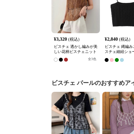
¥
3,320
¥
2,840
(税込)
(税込)
ビスチェ 透かし編みが美
ビスチェ 縄編み
しい花柄ビスチェニット
スチェ細紐ショ
ップス
全
3
色
ビスチェ
パール
のおすすめア