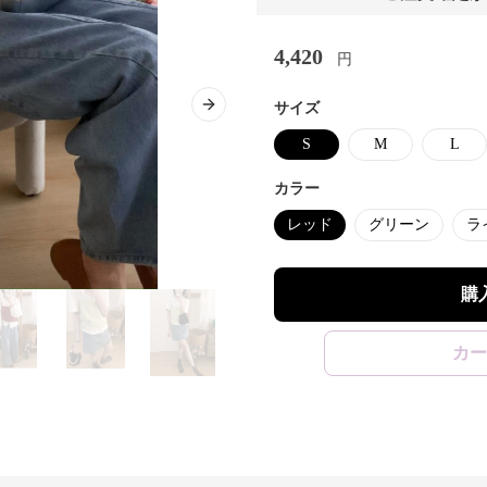
4,420
円
サイズ
Next slide
S
M
L
カラー
レッド
グリーン
ラ
購
カー