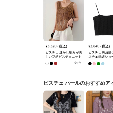
¥
3,320
¥
2,840
(税込)
(税込)
ビスチェ 透かし編みが美
ビスチェ 縄編み
しい花柄ビスチェニット
スチェ細紐ショ
ップス
全
3
色
ビスチェ
パール
のおすすめア