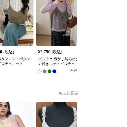
80
¥
2,750
¥
4,740
(税込)
(税込)
(税込)
編みフロントボタン
ビスチェ 透かし編みボタ
ビスチェ 透かし編みボ
ビスチェニット
ン付きニットビスチェ
ン留めニットビスチェ
全
4
色
全
2
色
もっと見る