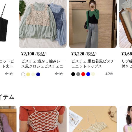
¥
2,100
¥
3,220
¥
3,6
(税込)
(税込)
ニットビ
ビスチェ 透かし編みレー
ビスチェ 重ね着風ビスチ
リブ
ート丈ト
ス風クロシェビスチェニ
ェニットトップス
付き
ット
全
5
色
全
4
色
全
4
色
イテム