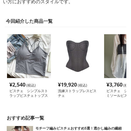
い方におすすめのスタイルです。
今回紹介した商品一覧
¥
2,540
¥
19,920
¥
3,760
(税込)
(税込)
(税込
ビスチェ シンプルスト
洗練ストラップレスビス
ビスチェ ショ
ラップビスチェトップス
チェ
ミソールビスチ
おすすめ記事一覧
モチーフ編みビスチェおすすめ5選！透かし編みの繊細