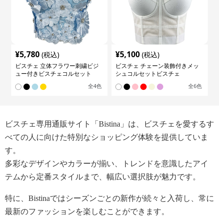
¥
5,780
¥
5,100
(税込)
(税込)
ビスチェ 立体フラワー刺繍ビジ
ビスチェ チェーン装飾付きメッ
ュー付きビスチェコルセット
シュコルセットビスチェ
全
4
色
全
6
色
ビスチェ専用通販サイト「Bistina」は、ビスチェを愛するす
べての人に向けた特別なショッピング体験を提供していま
す。
多彩なデザインやカラーが揃い、トレンドを意識したアイ
テムから定番スタイルまで、幅広い選択肢が魅力です。
特に、Bistinaではシーズンごとの新作が続々と入荷し、常に
最新のファッションを楽しむことができます。