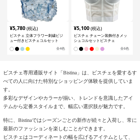
¥
5,780
¥
5,100
(税込)
(税込)
ビスチェ 立体フラワー刺繍ビジ
ビスチェ チェーン装飾付きメッ
ュー付きビスチェコルセット
シュコルセットビスチェ
全
4
色
全
6
色
ビスチェ専用通販サイト「Bistina」は、ビスチェを愛するす
べての人に向けた特別なショッピング体験を提供していま
す。
多彩なデザインやカラーが揃い、トレンドを意識したアイ
テムから定番スタイルまで、幅広い選択肢が魅力です。
特に、Bistinaではシーズンごとの新作が続々と入荷し、常に
最新のファッションを楽しむことができます。
ビスチェはコーディネートの幅を広げるアイテムとして、