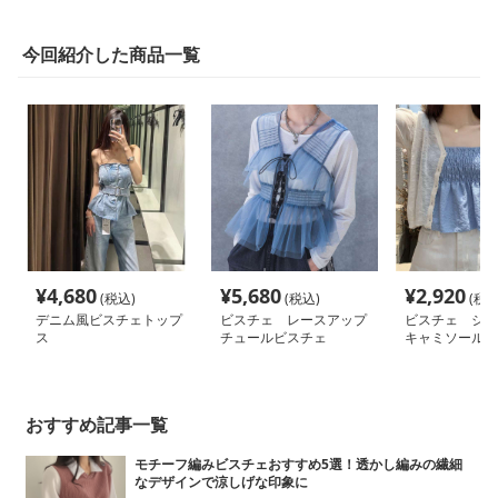
今回紹介した商品一覧
¥
4,680
¥
5,680
¥
2,920
(税込)
(税込)
(税込
デニム風ビスチェトップ
ビスチェ レースアップ
ビスチェ シャ
ス
チュールビスチェ
キャミソールフ
チェ
おすすめ記事一覧
モチーフ編みビスチェおすすめ5選！透かし編みの繊細
なデザインで涼しげな印象に