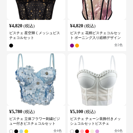
¥
4,820
¥
4,820
(税込)
(税込)
ビスチェ 星空輝くメッシュビス
ビスチェ 花柄ビスチェコルセッ
チェコルセット
ト ボーニング入り総柄デザイン
全
2
色
¥
5,780
¥
5,100
(税込)
(税込)
ビスチェ 立体フラワー刺繍ビジ
ビスチェ チェーン装飾付きメッ
ュー付きビスチェコルセット
シュコルセットビスチェ
全
4
色
全
6
色