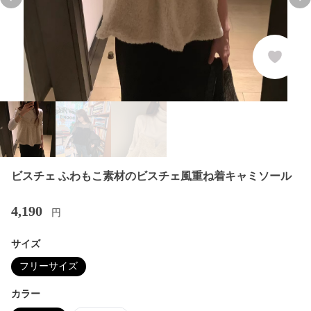
Previous slide
Nex
ビスチェ ふわもこ素材のビスチェ風重ね着キャミソール
4,190
円
サイズ
フリーサイズ
カラー