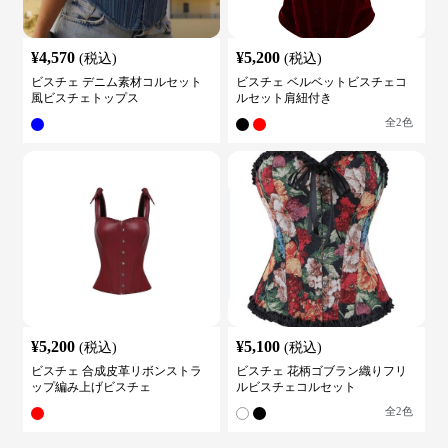
¥
4,570
¥
5,200
(税込)
(税込)
ビスチェ デニム素材コルセット
ビスチェ ベルベットビスチェコ
風ビスチェトップス
ルセット肩紐付き
全
2
色
¥
5,200
¥
5,100
(税込)
(税込)
ビスチェ 合成皮革リボンストラ
ビスチェ 花柄ゴブラン織りフリ
ップ編み上げビスチェ
ルビスチェコルセット
全
2
色