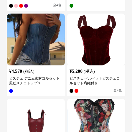
全
4
色
¥
4,570
¥
5,200
(税込)
(税込)
ビスチェ デニム素材コルセット
ビスチェ ベルベットビスチェコ
風ビスチェトップス
ルセット肩紐付き
全
2
色