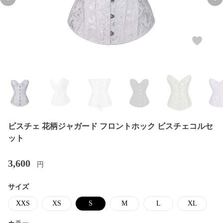
Previous slide
Nex
ビスチェ 花柄ジャガード フロントホック ビスチェコルセ
ット
3,600
円
サイズ
XXS
XS
S
M
L
XL