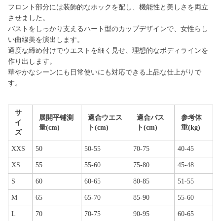
フロント部分には装飾的なホックを配し、機能性と美しさを両立
させました。
バストをしっかり支えるハート型のカップデザインで、女性らし
い曲線美を演出します。
適度な締め付けでウエストを細く見せ、理想的なボディラインを
作り出します。
華やかなシーンにも日常使いにも対応できる上品な仕上がりで
す。
サ
展開平铺測
適合ウエス
適合バス
参考体
イ
量(cm)
ト(cm)
ト(cm)
重(kg)
ズ
XXS
50
50-55
70-75
40-45
XS
55
55-60
75-80
45-48
S
60
60-65
80-85
51-55
M
65
65-70
85-90
55-60
L
70
70-75
90-95
60-65