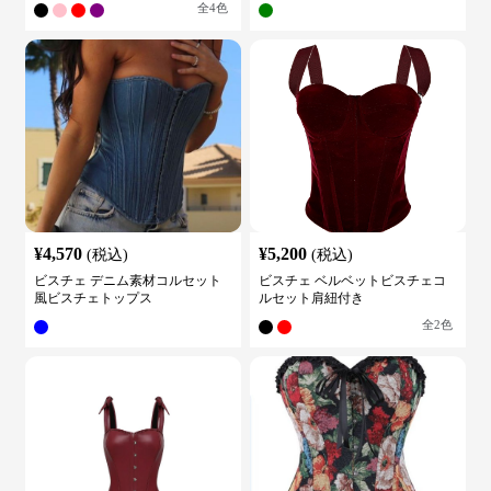
全
4
色
¥
4,570
¥
5,200
(税込)
(税込)
ビスチェ デニム素材コルセット
ビスチェ ベルベットビスチェコ
風ビスチェトップス
ルセット肩紐付き
全
2
色