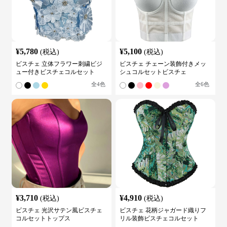
¥
5,780
¥
5,100
(税込)
(税込)
ビスチェ 立体フラワー刺繍ビジ
ビスチェ チェーン装飾付きメッ
ュー付きビスチェコルセット
シュコルセットビスチェ
全
4
色
全
6
色
¥
3,710
¥
4,910
(税込)
(税込)
ビスチェ 光沢サテン風ビスチェ
ビスチェ 花柄ジャガード織りフ
コルセットトップス
リル装飾ビスチェコルセット