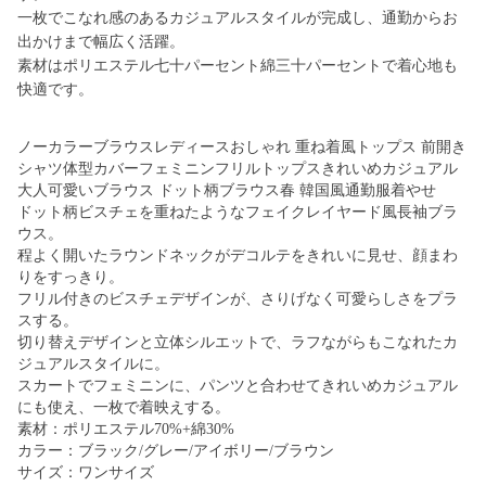
一枚でこなれ感のあるカジュアルスタイルが完成し、通勤からお
出かけまで幅広く活躍。
素材はポリエステル七十パーセント綿三十パーセントで着心地も
快適です。
ノーカラーブラウスレディースおしゃれ 重ね着風トップス 前開き
シャツ体型カバーフェミニンフリルトップスきれいめカジュアル
大人可愛いブラウス ドット柄ブラウス春 韓国風通勤服着やせ
ドット柄ビスチェを重ねたようなフェイクレイヤード風長袖ブラ
ウス。
程よく開いたラウンドネックがデコルテをきれいに見せ、顔まわ
りをすっきり。
フリル付きのビスチェデザインが、さりげなく可愛らしさをプラ
スする。
切り替えデザインと立体シルエットで、ラフながらもこなれたカ
ジュアルスタイルに。
スカートでフェミニンに、パンツと合わせてきれいめカジュアル
にも使え、一枚で着映えする。
素材：ポリエステル70%+綿30%
カラー：ブラック/グレー/アイボリー/ブラウン
サイズ：ワンサイズ