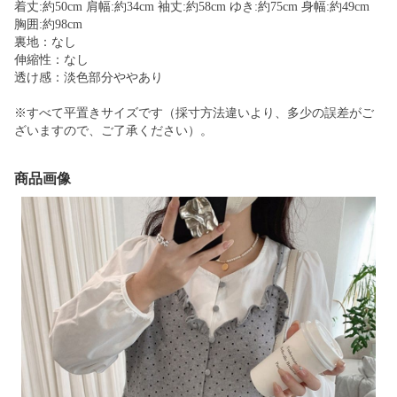
着丈:約50cm 肩幅:約34cm 袖丈:約58cm ゆき:約75cm 身幅:約49cm
胸囲:約98cm
裏地：なし
伸縮性：なし
透け感：淡色部分ややあり
※すべて平置きサイズです（採寸方法違いより、多少の誤差がご
ざいますので、ご了承ください）。
商品画像