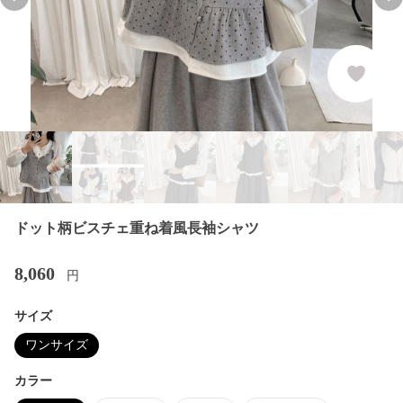
Previous slide
Nex
ドット柄ビスチェ重ね着風長袖シャツ
8,060
円
サイズ
ワンサイズ
カラー