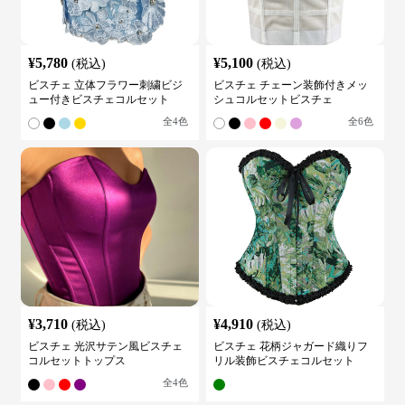
¥
5,780
¥
5,100
(税込)
(税込)
ビスチェ 立体フラワー刺繍ビジ
ビスチェ チェーン装飾付きメッ
ュー付きビスチェコルセット
シュコルセットビスチェ
全
4
色
全
6
色
¥
3,710
¥
4,910
(税込)
(税込)
ビスチェ 光沢サテン風ビスチェ
ビスチェ 花柄ジャガード織りフ
コルセットトップス
リル装飾ビスチェコルセット
全
4
色