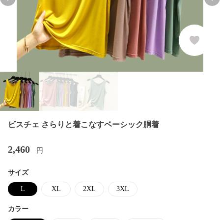
Previous slide
Nex
ビスチェ さらりと着こなすベーシック胴着
2,460
円
サイズ
L
XL
2XL
3XL
カラー