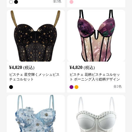
全
2
色
¥
4,820
¥
4,820
(税込)
(税込)
ビスチェ 星空輝くメッシュビス
ビスチェ 花柄ビスチェコルセッ
チェコルセット
ト ボーニング入り総柄デザイン
全
2
色