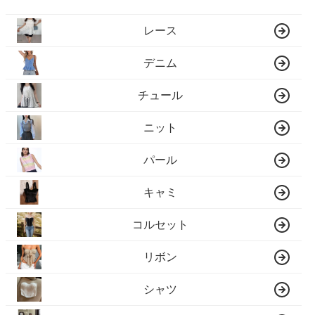
レース
デニム
チュール
ニット
パール
キャミ
コルセット
リボン
シャツ