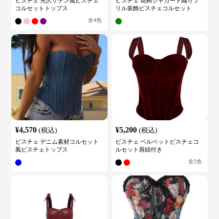
ビスチェ 光沢サテン風ビスチェ
ビスチェ 花柄ジャガード織りフ
コルセットトップス
リル装飾ビスチェコルセット
全
4
色
¥
4,570
¥
5,200
(税込)
(税込)
ビスチェ デニム素材コルセット
ビスチェ ベルベットビスチェコ
風ビスチェトップス
ルセット肩紐付き
全
2
色