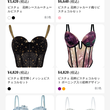
¥
3,420
¥
6,640
(税込)
(税込)
ビスチェ 花柄シースルーチュー
ビスチェ 花柄ジャカード織りビ
ルビスチェ
スチェコルセット
全
2
色
¥
4,820
¥
4,820
(税込)
(税込)
ビスチェ 星空輝くメッシュビス
ビスチェ 花柄ビスチェコルセッ
チェコルセット
ト ボーニング入り総柄デザイン
全
2
色