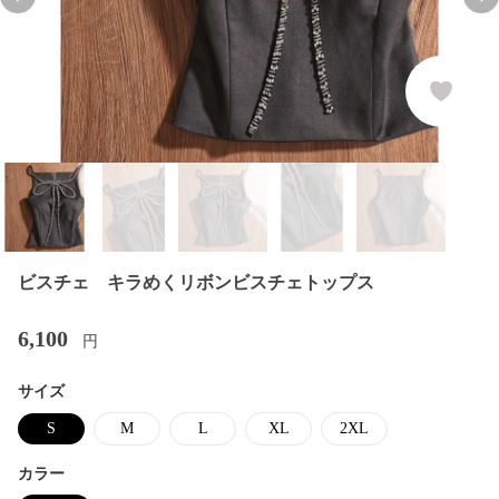
Previous slide
Nex
ビスチェ キラめくリボンビスチェトップス
6,100
円
サイズ
S
M
L
XL
2XL
カラー