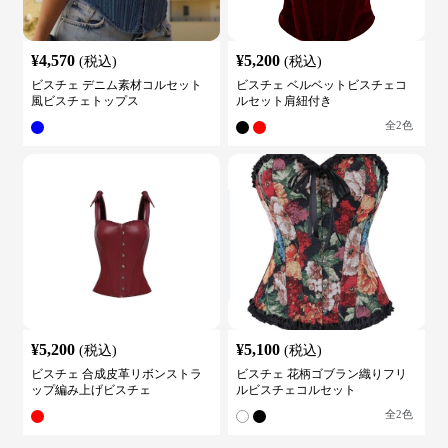
¥
4,570
¥
5,200
(税込)
(税込)
ビスチェ デニム素材コルセット
ビスチェ ベルベットビスチェコ
風ビスチェトップス
ルセット肩紐付き
全
2
色
¥
5,200
¥
5,100
(税込)
(税込)
ビスチェ 合成皮革リボンストラ
ビスチェ 花柄ゴブラン織りフリ
ップ編み上げビスチェ
ルビスチェコルセット
全
2
色