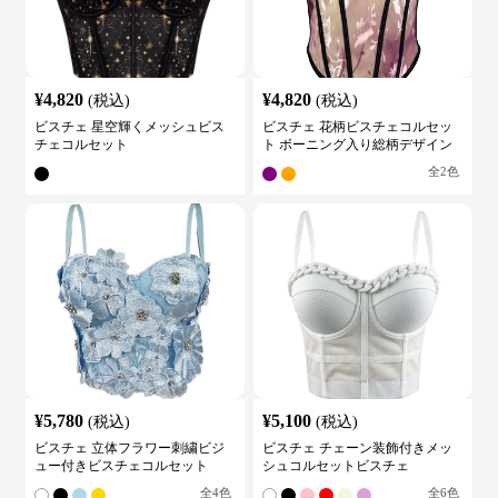
¥
4,820
¥
4,820
(税込)
(税込)
ビスチェ 星空輝くメッシュビス
ビスチェ 花柄ビスチェコルセッ
チェコルセット
ト ボーニング入り総柄デザイン
全
2
色
¥
5,780
¥
5,100
(税込)
(税込)
ビスチェ 立体フラワー刺繍ビジ
ビスチェ チェーン装飾付きメッ
ュー付きビスチェコルセット
シュコルセットビスチェ
全
4
色
全
6
色