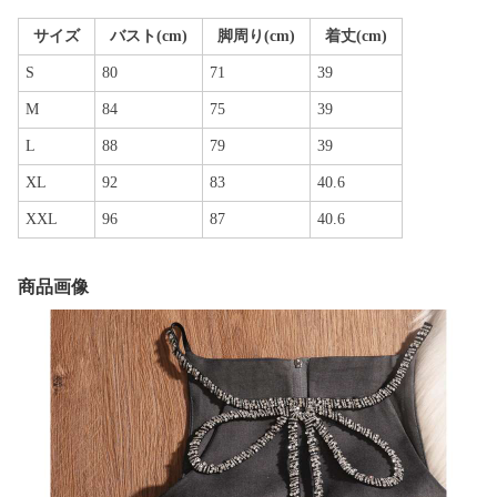
サイズ
バスト(cm)
脚周り(cm)
着丈(cm)
S
80
71
39
M
84
75
39
L
88
79
39
XL
92
83
40.6
XXL
96
87
40.6
商品画像