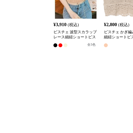
¥
3,910
¥
2,800
(税込)
(税込)
ビスチェ 波型スカラップ
ビスチェ かぎ編
レース細紐ショートビス
細紐ショートビ
チェキャミ
ャミ
全
3
色