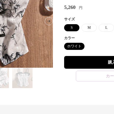
5,260
円
サイズ
Next slide
S
M
L
カラー
ホワイト
購
カー