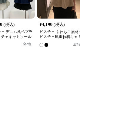
00
¥
4,190
¥
2,400
(税込)
(税込)
(税込)
チェ デニム風ペプラ
ビスチェ ふわもこ素材の
ビスチェ ニット素材縞
スチェキャミソール
ビスチェ風重ね着キャミ
様キャミソール
ソール
全
2
色
全
2
色