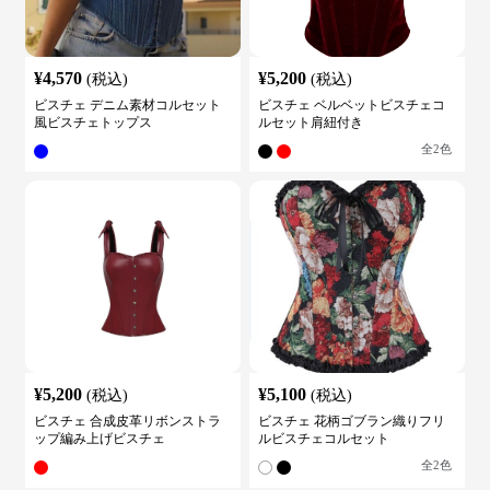
¥
4,570
¥
5,200
(税込)
(税込)
ビスチェ デニム素材コルセット
ビスチェ ベルベットビスチェコ
風ビスチェトップス
ルセット肩紐付き
全
2
色
¥
5,200
¥
5,100
(税込)
(税込)
ビスチェ 合成皮革リボンストラ
ビスチェ 花柄ゴブラン織りフリ
ップ編み上げビスチェ
ルビスチェコルセット
全
2
色