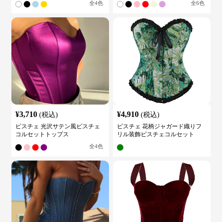
全
4
色
全
6
色
¥
3,710
¥
4,910
(税込)
(税込)
ビスチェ 光沢サテン風ビスチェ
ビスチェ 花柄ジャガード織りフ
コルセットトップス
リル装飾ビスチェコルセット
全
4
色