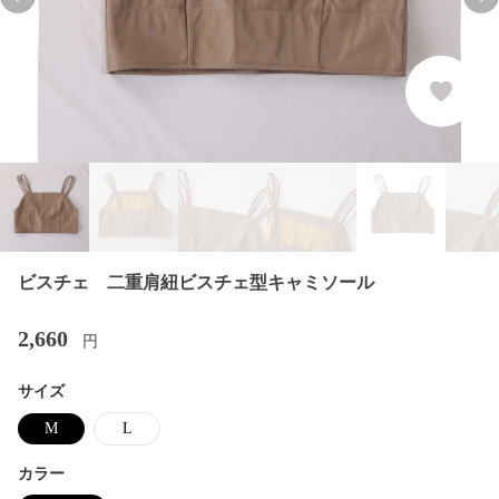
Previous slide
Nex
ビスチェ 二重肩紐ビスチェ型キャミソール
2,660
円
サイズ
M
L
カラー