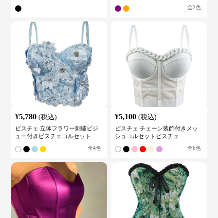
全
2
色
¥
5,780
¥
5,100
(税込)
(税込)
ビスチェ 立体フラワー刺繍ビジ
ビスチェ チェーン装飾付きメッ
ュー付きビスチェコルセット
シュコルセットビスチェ
全
4
色
全
6
色