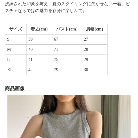
洗練された印象を与え、夏のスタイリングに欠かせない一着。ビ
スチェならではの魅力を存分に楽しんで。
サイズ
着丈(cm)
バスト(cm)
肩幅(cm)
S
39
67
27
M
40
71
28
L
41
75
29
XL
42
79
30
商品画像