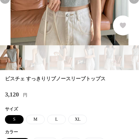
Previous slide
Nex
ビスチェ すっきりリブノースリーブトップス
3,120
円
サイズ
S
M
L
XL
カラー