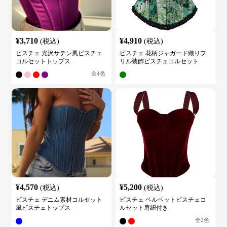
¥
3,710
¥
4,910
(税込)
(税込)
ビスチェ 光沢サテン風ビスチェ
ビスチェ 花柄ジャガード織りフ
コルセットトップス
リル装飾ビスチェコルセット
全
4
色
¥
4,570
¥
5,200
(税込)
(税込)
ビスチェ デニム素材コルセット
ビスチェ ベルベットビスチェコ
風ビスチェトップス
ルセット肩紐付き
全
2
色