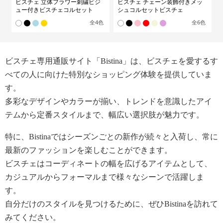
ビスチェ 立体フラワー刺繍ビジ
ビスチェ チェーン装飾付きメッ
ュー付きビスチェコルセット
シュコルセットビスチェ
全
4
色
全
6
色
ビスチェ専用通販サイト「Bistina」は、ビスチェを愛するす
べての人に向けた特別なショッピング体験を提供していま
す。
多彩なデザインやカラーが揃い、トレンドを意識したアイ
テムから定番スタイルまで、幅広い選択肢が魅力です。
特に、Bistinaではシーズンごとの新作が続々と入荷し、常に
最新のファッションを楽しむことができます。
ビスチェはコーディネートの幅を広げるアイテムとして、
カジュアルからフォーマルまで様々なシーンで活躍しま
す。
自分だけのスタイルを見つけるために、ぜひBistinaを訪れて
みてください。