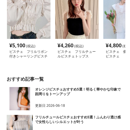
¥
5,100
¥
4,260
¥
4,800
(税込)
(税込)
(税込
ビスチェ フリルリボン
ビスチェ フリルチュー
ビスチェ 優雅
付きシャーリングビスチ
ルビスチェトップス
ビスチェ
ェ
おすすめ記事一覧
オレンジビスチェおすすめ5選！明るく華やかな印象で
顔周りをトーンアップ
更新日
2026-06-18
フリルチュールビスチェおすすめ5選！ふんわり透け感
で女性らしいシルエットが叶う