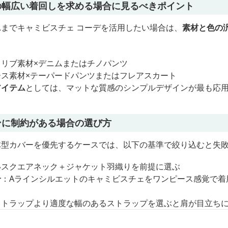
の幅広い着回しを求める場合に見るべきポイント
までキャミビスチェ コーデを活用したい場合は、
素材と色の
リブ素材×デニムまたはチノパンツ
ス素材×テーパードパンツまたはフレアスカート
アイテム
としては、マットな質感のシンプルデザインが最も応
ンに制約がある場合の選び方
体型カバーを優先するケースでは、以下の基準で絞り込むと失
いスクエアネック＋ジャケット羽織りを前提に選ぶ
合
：Aラインシルエットのキャミビスチェをワンピース感覚で着
ストラップより適度な幅のあるストラップを選ぶと肩が目立ち