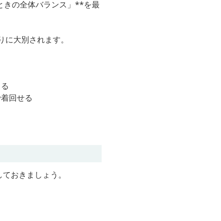
ときの全体バランス」**を最
りに大別されます。
まる
で着回せる
しておきましょう。
る
る