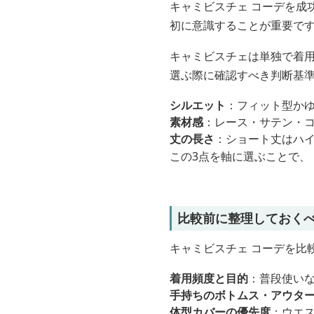
キャミビスチェ コーデを成
初に意識することが重要で
キャミビスチェは単独で着
選ぶ際に確認すべき判断基準
シルエット
：フィット型か
素材感
：レース・サテン・
丈の長さ
：ショート丈はハ
この3点を軸に選ぶことで、
比較前に整理しておく
キャミビスチェ コーデを比
着用頻度と目的
：普段使い
手持ちのボトムス・アウタ
体型カバーの優先度
：ウエ