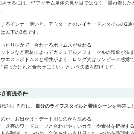
功させるには、**アイテム単体の見た目ではなく「重ね着した
す。
用するインナー使いと、アウターとのレイヤードスタイルの2通
は以下の3点です。
ゆったり型かで、合わせるボトムスが変わる
コットンなど素材によってカジュアル／フォーマルの印象が決
イウエストボトムスと相性がよく、ロング丈はワンピース感覚
「買ったけれど合わせにくい」という失敗を防げます。
べき前提条件
較検討する前に、
自分のライフスタイルと着用シーン
を明確に
なのか、お出かけ・デート用なのかを決める
ー
：既存のワードローブと合わせやすいカラーや素材を把握す
ストを強調したいのか、全体をすっきり見せたいのかを整理す