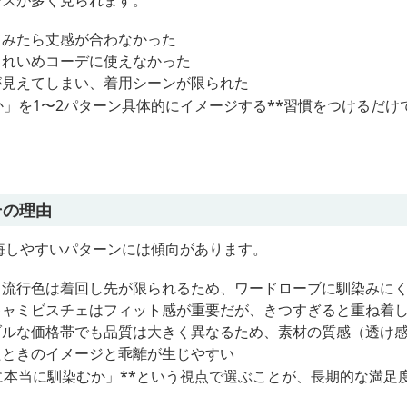
ースが多く見られます。
てみたら丈感が合わなかった
きれいめコーデに使えなかった
が見えてしまい、着用シーンが限られた
か」を1〜2パターン具体的にイメージする**習慣をつけるだ
その理由
悔しやすいパターンには傾向があります。
：流行色は着回し先が限られるため、ワードローブに馴染みに
キャミビスチェはフィット感が重要だが、きつすぎると重ね着
ブルな価格帯でも品質は大きく異なるため、素材の質感（透け
たときのイメージと乖離が生じやすい
に本当に馴染むか」**という視点で選ぶことが、長期的な満足