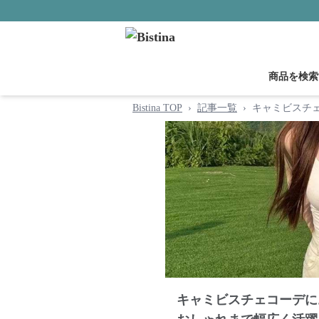
商品を検索
Bistina TOP
›
記事一覧
›
キャミビスチ
キャミビスチェコーデに