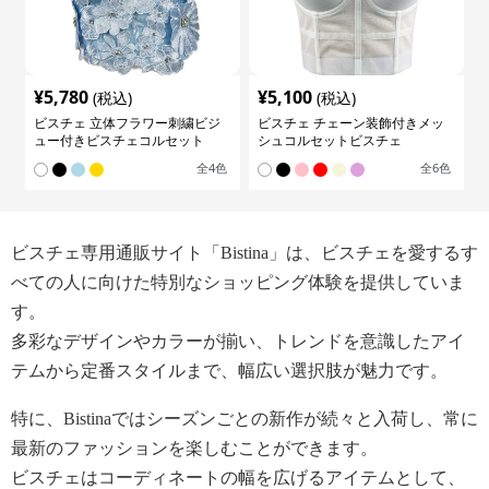
¥
5,780
¥
5,100
(税込)
(税込)
ビスチェ 立体フラワー刺繍ビジ
ビスチェ チェーン装飾付きメッ
ュー付きビスチェコルセット
シュコルセットビスチェ
全
4
色
全
6
色
ビスチェ専用通販サイト「Bistina」は、ビスチェを愛するす
べての人に向けた特別なショッピング体験を提供していま
す。
多彩なデザインやカラーが揃い、トレンドを意識したアイ
テムから定番スタイルまで、幅広い選択肢が魅力です。
特に、Bistinaではシーズンごとの新作が続々と入荷し、常に
最新のファッションを楽しむことができます。
ビスチェはコーディネートの幅を広げるアイテムとして、